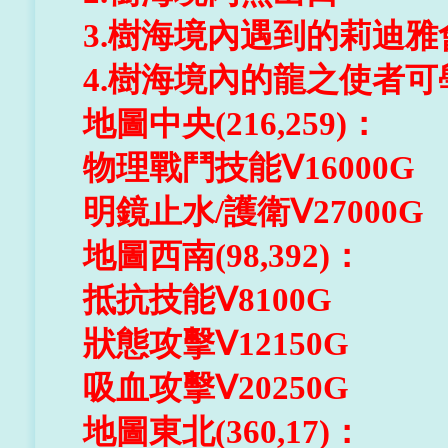
3.樹海境內遇到的莉迪雅
4.樹海境內的龍之使者可
地圖中央(216,259)：
物理戰鬥技能Ⅴ16000G
明鏡止水/護衛Ⅴ27000G
地圖西南(98,392)：
抵抗技能Ⅴ8100G
狀態攻擊Ⅴ12150G
吸血攻擊Ⅴ20250G
地圖東北(360,17)：