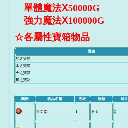
單體魔法Ⅹ50000G
強力魔法Ⅹ100000G
☆各屬性寶箱物品
寶箱
地之寶箱
水之寶箱
火之寶箱
風之寶箱
圖例
物品名稱
等級
種類
耐
古文盤
1
不明
╳