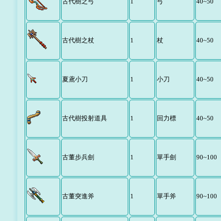
古代樹之弓
1
弓
40~50
古代樹之杖
1
杖
40~50
夏鳶小刀
1
小刀
40~50
古代樹投射道具
1
回力標
40~50
古董步兵劍
1
單手劍
90~100
古董突進斧
1
單手斧
90~100