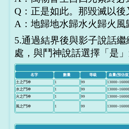
Q：正是如此。那毀滅以後
A：地歸地水歸水火歸火風
5.通過結界後與影子說話
處，與鬥神說話選擇「是」
名字
數量
等級
血量(預估值
土之鬥神
1
99
13000~1600
水之鬥神
1
99
13000~1600
火之鬥神
1
99
13000~1600
風之鬥神
1
99
13000~1600