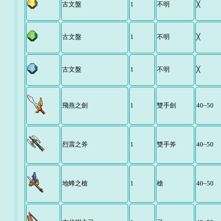
古文盤
1
不明
╳
古文盤
1
不明
╳
古文盤
1
不明
╳
飛燕之劍
1
雙手劍
40~50
烈震之斧
1
雙手斧
40~50
地蜂之槍
1
槍
40~50