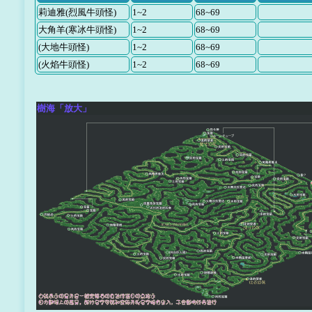
莉迪雅(烈風牛頭怪)
1~2
68~69
大角羊(寒冰牛頭怪)
1~2
68~69
(大地牛頭怪)
1~2
68~69
(火焰牛頭怪)
1~2
68~69
樹海「放大」