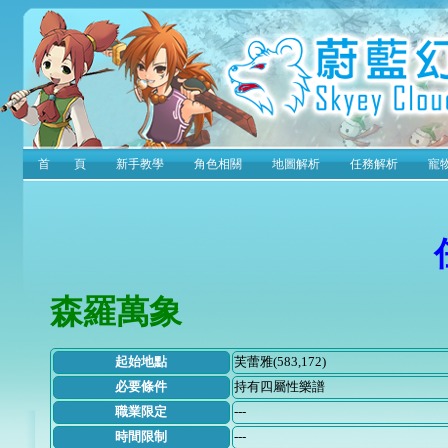
首 頁
新手教學
角色相關
地圖解析
任務解析
寵
森羅萬象
起始地點
芙蕾雅(583,172)
必要條件
持有四屬性樂譜
職業限定
---
時間限制
---