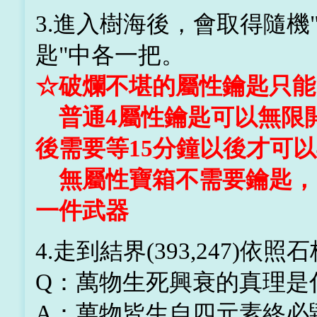
3.進入樹海後，會取得隨機
匙"中各一把。
☆破爛不堪的屬性鑰匙只能
普通4屬性鑰匙可以無限
後需要等15分鐘以後才可
無屬性寶箱不需要鑰匙，
一件武器
4.走到結界(393,247)依
Q：萬物生死興衰的真理是
A：萬物皆生自四元素終必