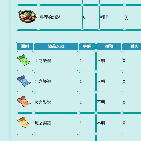
料理的幻影
6
料理
╳
圖例
物品名稱
等級
種類
耐久
土之樂譜
1
不明
╳
水之樂譜
1
不明
╳
火之樂譜
1
不明
╳
風之樂譜
1
不明
╳