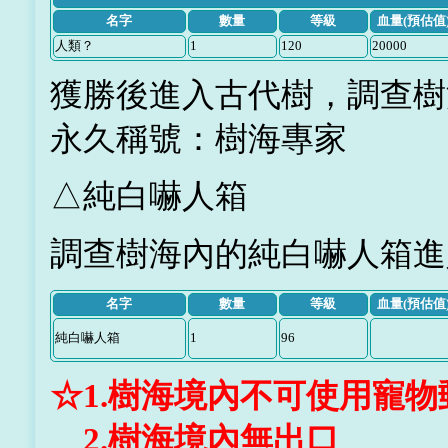
名字
數量
等級
血量(預估值
人類？
1
120
20000
獲勝後進入古代樹，調查樹
永久稱號：樹海專家
△純白嚇人箱
調查樹海內的純白嚇人箱進
名字
數量
等級
血量(預估值
純白嚇人箱
1
96
☆1.樹海境內不可使用寵物
2.樹海境內無出口