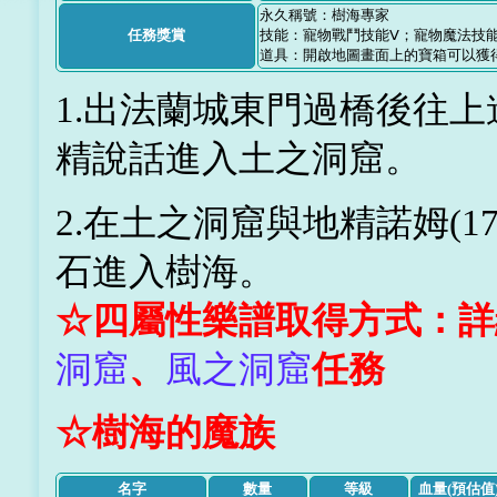
永久稱號：樹海專家
任務獎賞
技能：寵物戰鬥技能Ⅴ；寵物魔法技能
道具：開啟地圖畫面上的寶箱可以獲
1.出法蘭城東門過橋後往上進
精說話進入土之洞窟。
2.在土之洞窟與地精諾姆(1
石進入樹海。
☆四屬性樂譜取得方式：詳
洞窟
、
風之洞窟
任務
☆樹海的魔族
名字
數量
等級
血量(預估值