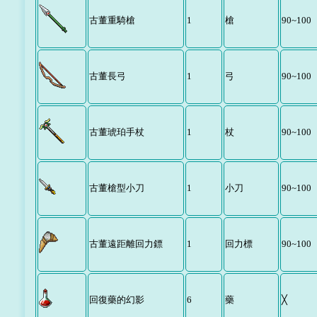
古董重騎槍
1
槍
90~100
古董長弓
1
弓
90~100
古董琥珀手杖
1
杖
90~100
古董槍型小刀
1
小刀
90~100
古董遠距離回力鏢
1
回力標
90~100
回復藥的幻影
6
藥
╳